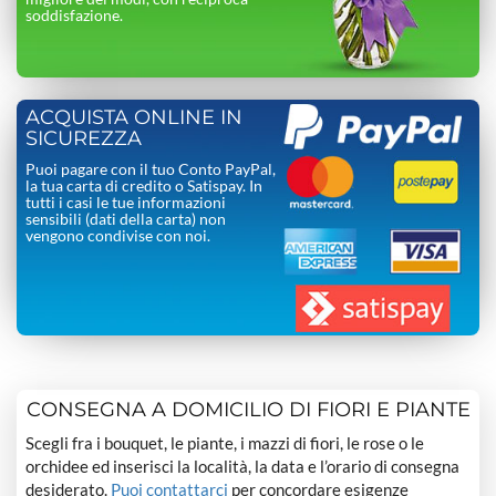
soddisfazione.
ACQUISTA ONLINE IN
SICUREZZA
Puoi pagare con il tuo Conto PayPal,
la tua carta di credito o Satispay. In
tutti i casi le tue informazioni
sensibili (dati della carta) non
vengono condivise con noi.
CONSEGNA A DOMICILIO DI FIORI E PIANTE
Scegli fra i bouquet, le piante, i mazzi di fiori, le rose o le
orchidee ed inserisci la località, la data e l’orario di consegna
desiderato.
Puoi contattarci
per concordare esigenze