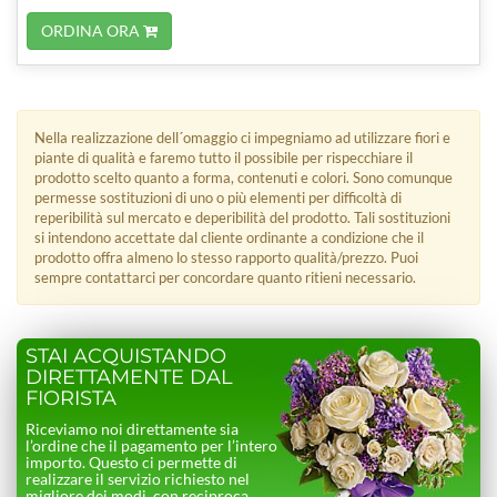
ORDINA ORA
Nella realizzazione dell´omaggio ci impegniamo ad utilizzare fiori e
piante di qualità e faremo tutto il possibile per rispecchiare il
prodotto scelto quanto a forma, contenuti e colori. Sono comunque
permesse sostituzioni di uno o più elementi per difficoltà di
reperibilità sul mercato e deperibilità del prodotto. Tali sostituzioni
si intendono accettate dal cliente ordinante a condizione che il
prodotto offra almeno lo stesso rapporto qualità/prezzo. Puoi
sempre contattarci per concordare quanto ritieni necessario.
STAI ACQUISTANDO
DIRETTAMENTE DAL
FIORISTA
Riceviamo noi direttamente sia
l’ordine che il pagamento per l’intero
importo. Questo ci permette di
realizzare il servizio richiesto nel
migliore dei modi, con reciproca