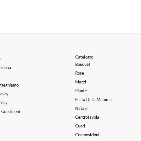
Catalogo:
o
Bouquet
nziona
Rose
Mazzi
nsegniamo
Piante
olicy
Festa Della Mamma
licy
Natale
 Condizioni
Centrotavola
Cuori
Composizioni