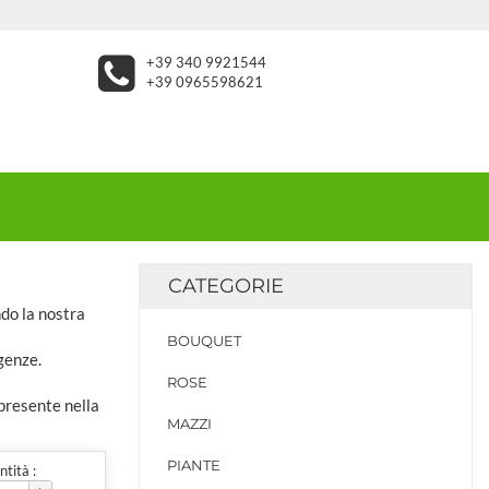
+39 340 9921544
+39 0965598621
CATEGORIE
ndo la nostra
BOUQUET
genze.
ROSE
 presente nella
MAZZI
PIANTE
tità :