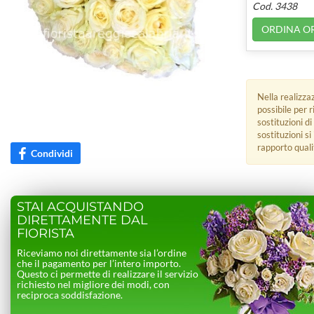
Cod. 3438
ORDINA O
Nella realizza
possibile per 
sostituzioni di
sostituzioni s
rapporto quali
Condividi
STAI ACQUISTANDO
DIRETTAMENTE DAL
FIORISTA
Riceviamo noi direttamente sia l’ordine
che il pagamento per l’intero importo.
Questo ci permette di realizzare il servizio
richiesto nel migliore dei modi, con
reciproca soddisfazione.