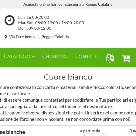
Acquista online fiori per consegna a Reggio Calabria
Lun: 16:00-20:00
Mar-Sab: 08:00-13:00 / 16:00-20:00
Dom: 09:00-12:00
Via Ecce homo, 4, Reggio Calabria
CATALOGO
CHI SIAMO
CONTATTI
Cuore bianco
pre confezionato con carta o materiali simili e fiocco colorato, seco
ome d'uso locale.
ti di essere comunque contattati per soddisfare le Tue particolari esi
sarà consegnata dal fiorista direttamente al destinatario.
tte salve le diverse disposizioni che potrai inserire nel campo note,
usione dell'ordine (non vincolanti se non concordate prima con noi).
ose bianche
a partire da
Quan