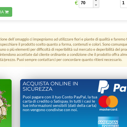
€
RA
zione dell´omaggio ci impegniamo ad utilizzare fiori e piante di qualità e faremo t
rispecchiare il prodotto scelto quanto a forma, contenuti e colori. Sono comunq
 uno o più elementi per difficoltà di reperibilità sul mercato e deperibilità del pro
i intendono accettate dal cliente ordinante a condizione che il prodotto offra alm
tà/prezzo. Puoi sempre contattarci per concordare quanto ritieni necessario.
ACQUISTA ONLINE IN
SICUREZZA
Puoi pagare con il tuo Conto PayPal, la tua
carta di credito o Satispay. In tutti i casi le
tue informazioni sensibili (dati della carta)
non vengono condivise con noi.